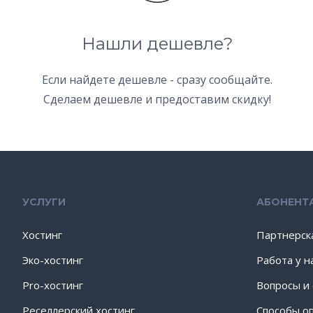
Нашли дешевле?
Если найдете дешевле - сразу сообщайте.
Сделаем дешевле и предоставим скидку!
УСЛУГИ
АБОНЕНТ
Хостинг
Партнерск
Эко-хостинг
Работа у н
Pro-хостинг
Вопросы и
Реселлерский хостинг
Способы о