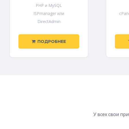
PHP и MySQL
ISPmanager или
cPan
DirectAdmin
ПОДРОБНЕЕ
У всех свои пр