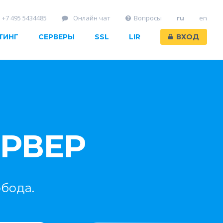
+7 495 5434485
Онлайн чат
Вопросы
ru
en
ТИНГ
СЕРВЕРЫ
SSL
LIR
ВХОД
РВЕР
бода.