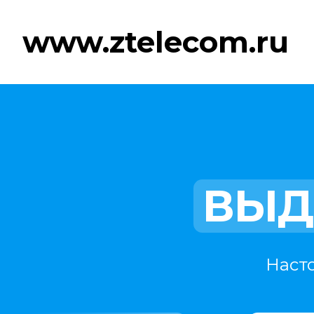
www.ztelecom.ru
ВЫД
Наст