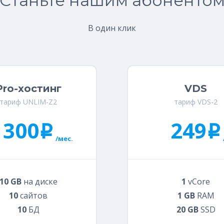
Станьте нашим абоненто
В один клик
Pro-хостинг
VDS
тариф UNLIM-Z2
тариф VDS-2
300
249
i
i
/мес.
10 GB
на диске
1
vCore
10
сайтов
1 GB
RAM
10
БД
20 GB
SSD