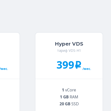
м
Hyper VDS
тариф VDS-H1
399
i
/мес.
/мес.
1
vCore
1 GB
RAM
20 GB
SSD