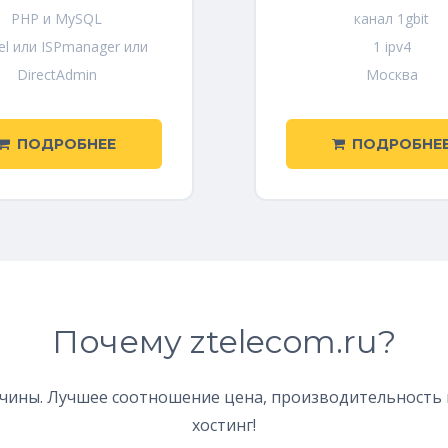
PHP и MySQL
канал 1gbit
el или ISPmanager или
1 ipv4
DirectAdmin
Москва
ПОДРОБНЕЕ
ПОДРОБНЕ
Почему ztelecom.ru?
ичины. Лучшее соотношение цена, производительность 
хостинг!