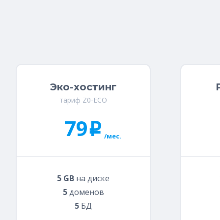
Эко-хостинг
тариф Z0-ECO
79
i
/мес.
5 GB
на диске
5
доменов
5
БД